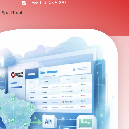
+55 11 3205-6000
n SpedTotal