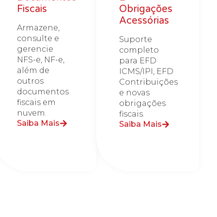
Fiscais
Obrigações
Acessórias
Armazene,
consulte e
Suporte
gerencie
completo
NFS-e, NF-e,
para EFD
além de
ICMS/IPI, EFD
outros
Contribuições
documentos
e novas
fiscais em
obrigações
nuvem.
fiscais.
Saiba Mais
Saiba Mais