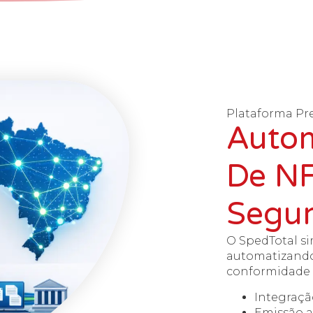
Plataforma Pr
Autom
De N
Segur
O SpedTotal si
automatizando
conformidade 
Integraç
Emissão a