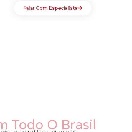
Falar Com Especialista
m Todo O Brasil
processos em diferentes setores.