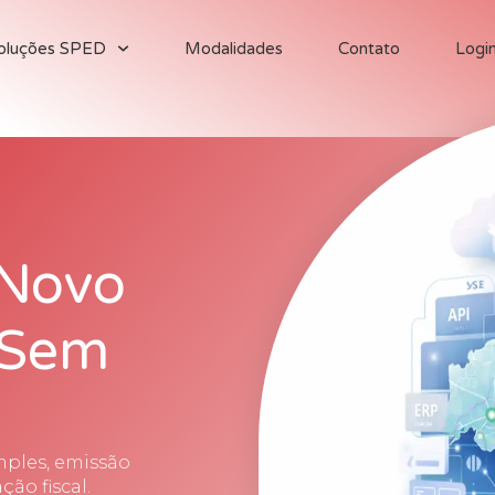
oluções SPED
Modalidades
Contato
Logi
 Novo
 Sem
mples, emissão
ão fiscal.